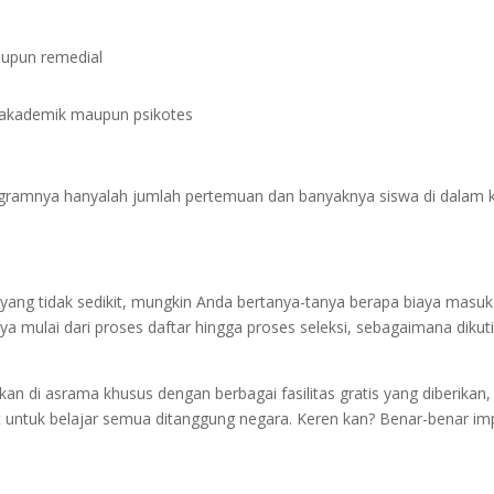
maupun remedial
es akademik maupun psikotes
ramnya hanyalah jumlah pertemuan dan banyaknya siswa di dalam k
yang tidak sedikit, mungkin Anda bertanya-tanya berapa biaya masuk
aya mulai dari proses daftar hingga proses seleksi, sebagaimana dikut
an di asrama khusus dengan berbagai fasilitas gratis yang diberikan,
at untuk belajar semua ditanggung negara. Keren kan? Benar-benar im