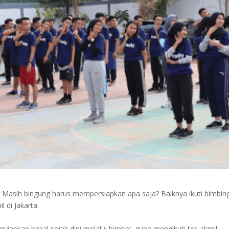
? Masih bingung harus mempersiapkan apa saja? Baiknya ikuti bimbin
l di Jakarta.
apkan bekal sejak dini melalui bimbel, guna mengikuti tes akmil,