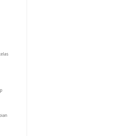
elas
ip
pian