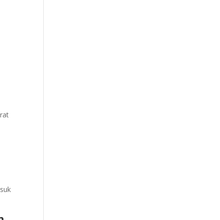
rat
asuk
n