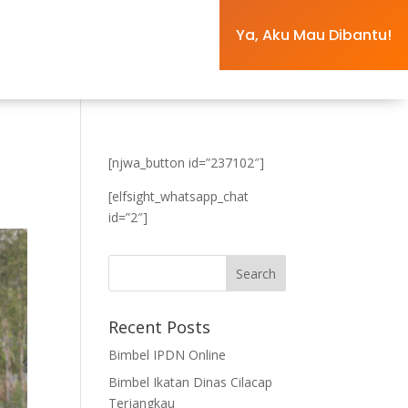
Ya, Aku Mau Dibantu!
[njwa_button id=”237102″]
[elfsight_whatsapp_chat
id=”2″]
Recent Posts
Bimbel IPDN Online
Bimbel Ikatan Dinas Cilacap
Terjangkau