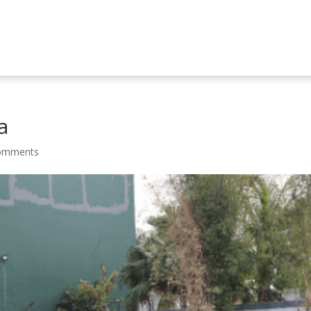
a
omments